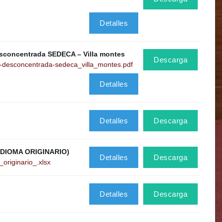
Detalles
sconcentrada SEDECA – Villa montes
Descarga
d-desconcentrada-sedeca_villa_montes.pdf
Detalles
Detalles
Descarga
IDIOMA ORIGINARIO)
Detalles
Descarga
originario_.xlsx
Detalles
Descarga