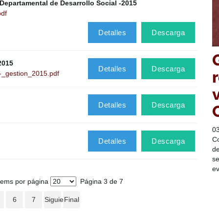
Departamental de Desarrollo Social -2015
pdf
Detalles
Descarga
2015
Detalles
Descarga
-_gestion_2015.pdf
Detalles
Descarga
0
Co
Detalles
Descarga
de
se
ev
tems por página
Página 3 de 7
6
7
Siguiente
Final