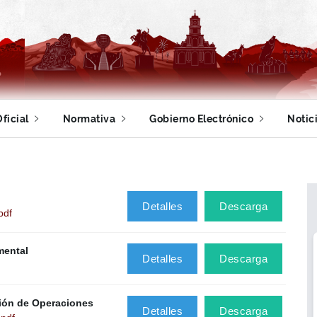
ficial
Normativa
Gobierno Electrónico
Notic
Detalles
Descarga
pdf
mental
Detalles
Descarga
ión de Operaciones
Detalles
Descarga