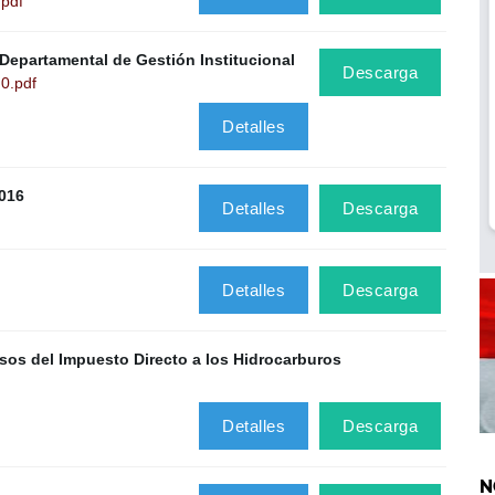
.pdf
Departamental de Gestión Institucional
Descarga
0.pdf
Detalles
016
Detalles
Descarga
Detalles
Descarga
sos del Impuesto Directo a los Hidrocarburos
Detalles
Descarga
N