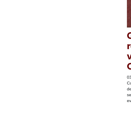
0
Co
de
se
ev