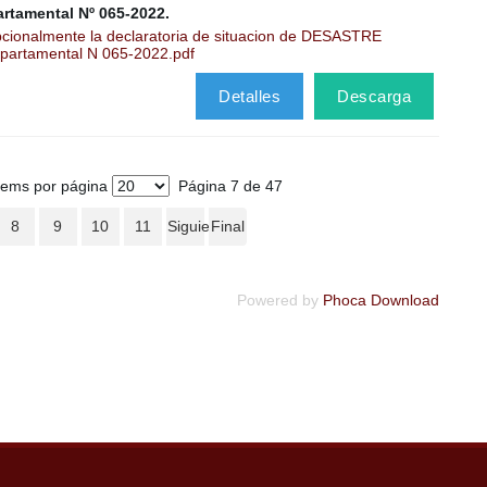
rtamental Nº 065-2022.
cionalmente la declaratoria de situacion de DESASTRE
partamental N 065-2022.pdf
Detalles
Descarga
tems por página
Página 7 de 47
8
9
10
11
Siguiente
Final
Powered by
Phoca Download